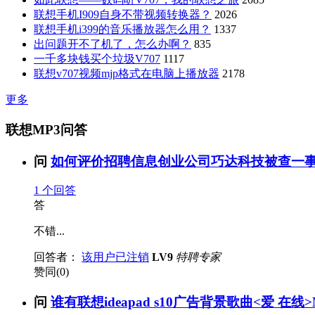
联想手机I909自身不带视频转换器？
2026
联想手机i399的音乐播放器怎么用？
1337
出问题开不了机了，怎么办啊？
835
一千多块钱买个垃圾V707
1117
联想v707视频mjp格式在电脑上播放器
2178
更多
联想MP3问答
问
如何评价招聘信息创业公司巧达科技被查一事？
1
个回答
答
不错...
回答者：
该用户已注销
LV9
特聘专家
赞同(0)
问
谁有联想ideapad s10广告背景歌曲<爱 在线>M