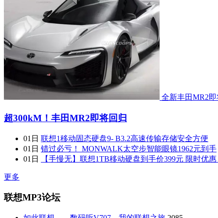
全新丰田MR2
超300kM！丰田MR2即将回归
01日
联想1移动固态硬盘9- B3.2高速传输存储安全方便
01日
错过必亏！ MONWALK太空步智能眼镜1962元到手
01日
【手慢无】联想1TB移动硬盘到手价399元 限时优惠
更多
联想MP3论坛
如此联想——数码听V707，我的联想之旅
2085