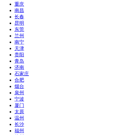
重庆
南昌
长春
昆明
东莞
兰州
南宁
天津
贵阳
青岛
济南
石家庄
合肥
烟台
泉州
宁波
厦门
太原
温州
长沙
福州