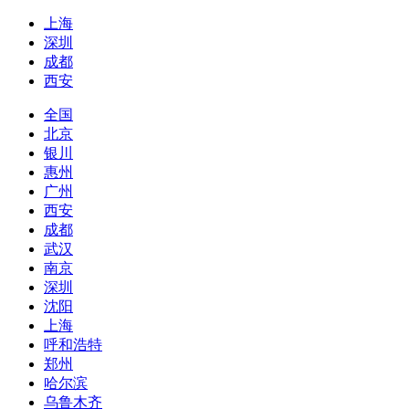
上海
深圳
成都
西安
全国
北京
银川
惠州
广州
西安
成都
武汉
南京
深圳
沈阳
上海
呼和浩特
郑州
哈尔滨
乌鲁木齐