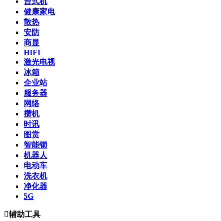
台式机
健康家电
散热
安防
商显
HIFI
激光电视
冰箱
企业站
服务器
网络
攒机
时讯
图赏
智能锁
机器人
电动车
洗衣机
净化器
5G

辅助工具