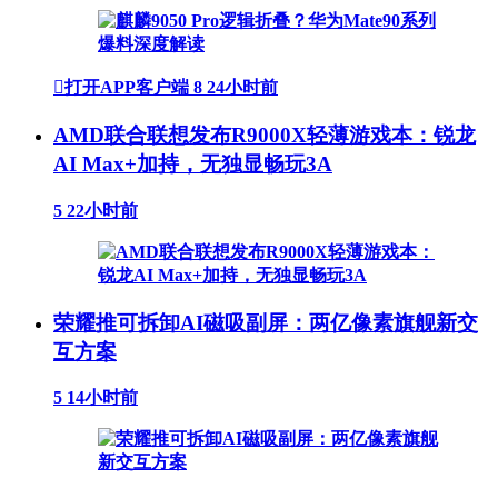

打开APP客户端
8
24小时前
AMD联合联想发布R9000X轻薄游戏本：锐龙
AI Max+加持，无独显畅玩3A
5
22小时前
荣耀推可拆卸AI磁吸副屏：两亿像素旗舰新交
互方案
5
14小时前