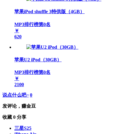
苹果iPod shuffle 3特供版（4GB）
MP3排行榜第
0
名
￥
620
苹果U2 iPod（30GB）
MP3排行榜第
0
名
￥
2100
说点什么吧~
0
发评论，赚金豆
收藏
0
分享
三星S25