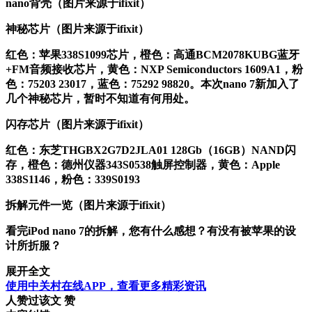
nano背壳
（图片来源于ifixit）
神秘芯片
（图片来源于ifixit）
红色：苹果338S1099芯片，橙色：高通BCM2078KUBG蓝牙
+FM音频接收芯片，黄色：NXP Semiconductors 1609A1，粉
色：75203 23017，蓝色：75292 98820。本次nano 7新加入了
几个神秘芯片，暂时不知道有何用处。
闪存芯片
（图片来源于ifixit）
红色：东芝THGBX2G7D2JLA01 128Gb（16GB）NAND闪
存，橙色：德州仪器343S0538触屏控制器，黄色：Apple
338S1146，粉色：339S0193
拆解元件一览
（图片来源于ifixit）
看完iPod nano 7的拆解，您有什么感想？有没有被苹果的设
计所折服？
展开全文
使用中关村在线APP，查看更多精彩资讯
人赞过该文
赞