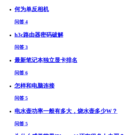
何为单反相机
问答
4
h3c路由器密码破解
问答
3
最新笔记本独立显卡排名
问答
6
怎样和电脑连接
问答
5
电水壶功率一般有多大，烧水壶多少W？
问答
5