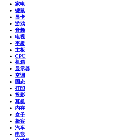
家电
键鼠
显卡
游戏
音频
电视
平板
主板
CPU
机箱
显示器
空调
固态
打印
投影
耳机
内存
盒子
极客
汽车
电竞