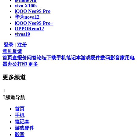
iPhone Air
vivo X100s
iQOO Neo9S Pro
华为nova12
iQOO Neo9S Pro+
OPPOReno12
vivos19
登录
|
注册
意见反馈
首页
查报价
问答
论坛
下载
手机
笔记本
游戏硬件
数码影音
家用电
器
办公打印
更多
更多频道


频道导航
首页
手机
笔记本
游戏硬件
影音